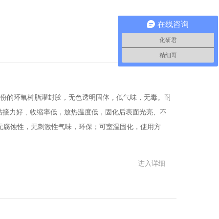
在线咨询
进入详细
化研君
精细哥
： 双组份的环氧树脂灌封胶，无色透明固体，低气味，无毒。耐
 具有粘接力好﹑收缩率低，放热温度低，固化后表面光亮、不
无腐蚀性，无刺激性气味，环保；可室温固化，使用方
进入详细