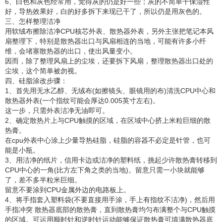
6、白色和灰色经常用，觉得灰的仍是好一些；灰的不简单干保湿性
好，导热效果好，白的好多拆下来现已干了，所以仍是用灰色的。
三、怎样整理洁净
用软绒布擦除洁净CPU核芯外表、散热器外表，另外主张把笔记本风
扇整理下，特别是散热器出口与风扇相连的当地，可能有许多小纤
维，会堵塞散热器的出口，使出风量变小。
因而，除了整理风扇上的尘埃，还要拆下风扇，整理散热器出口处的
尘埃，这个简单被勿视。
四、硅脂涂改步骤：
1、首先用无水乙醇、无绒布(如擦镜头、眼镜用的布)清洗CPU中心和
散热器外表(一个指纹可能会厚达0.005英寸左右)。
这一步，只需外表洁净无油即可。
2、确定散热片上与CPU触摸的区域，在区域中心挤上米粒巨细的散
热膏。
在cpu外表中心涂上少量导热硅脂，硅脂的容器不必定是针管，也可
能是小瓶。
3、用洁净的纸片，信用卡边或洁净的塑料纸，挑起少许散热膏转移到
CPU中心的一角(比方左下角之类的当地)。留意只需一小块就能够
了，差不多半粒米巨细。
留意不要涂到CPU金属外边的电路板上。
4、将手指套入塑料袋(不要直接用手涂，手上有指纹不洁净)，然后用
手指冲突 散热器底部的散热膏，直到散热膏均匀布满整个与CPU触摸
的区域。可运用顺时针和逆时针运动能够保证散热膏可填满散热器底