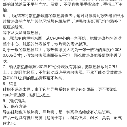
部的缝隙以及不平的当地。留意： 不要直接用手指涂改，手指上可有
油。
5、用无绒布将散热器底部的散热膏擦去，这时能够看到散热器底部涂
过散热膏的当地与其他区域颜色纷歧样，说明散热膏现已均匀添补了
底座的缝隙。
等下从头涂满散热器。
6、用洁净 的塑料东西，从CPU中心的一角开始，把散热膏均匀涂满
整个中心。触摸的外表越平，散热膏的需求越薄。
对于一般的散热器底面，散热膏厚度大约为一张一般纸的厚度(0.003-
0.005英寸)，假如散热器底面亮光平坦，那么散热膏能够薄到半透明
状。
7、确认散热器底座和CPU中心外表没有异物，把散热器放到CPU
上，此刻只能轻压，不能转动或许平移散热器。不然可能会导致散热
器和CPU之间的散热膏厚度不均匀。
8、留意
硅脂不易涂太厚，由于它的导热系数究竟没有金属高，更不要溢出
cpu外壳边际，粘到主板上。
9、扣好扣具。
五、保存方法
导热硅脂也叫散热膏、导热膏，是一种高导热绝缘有机硅资料。
产品一起具有低油离度（趋向于零），耐高低温、耐水、臭氧、耐气
候老化。