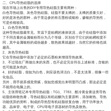
二、CPU导热硅脂的选择
现在市场上出售的DIY专用导热硅脂主要有两种：
白色导热硅脂、灰色导热硅脂。硅脂不要太稀的，太稀的质量欠好，
好的是灰色的那种，由于里边参的有石墨粉或银粉，掺银的导热性，
可是价格较高。
1、白色导热簿脂
这种导热硅脂最常见。常温下是粘稠的液体状况，由于在硅脂中添加
了不同含量的金属银粉而分为几个等级，区别在于它们的粘稠程度不
同，其中金属银粉的成份越多，散热效果就越好，当然它的价格也就
越高。
2、灰色导热硅脂
它在导热硅脂中添加了必定的石墨粉来增强导热效果。
3、不过现在厂商做出来的东西，也不必定完全符合上述标准，含银的
也可能是灰色的。
4、好的硅脂，假如为白色，则应该色泽洁白，不是太淡薄，很像一些
化妆品。
另外，用手搓弄感觉滑腻，假如您感觉出来明显凹凸感，那这必定是
不能用在电脑上的。
5、主张用笔记本专用导热硅脂：TG1、7783、酷冷黄金膏这类导热
硅脂俗称散热膏，导热硅脂以有机硅酮为主要原料，添加耐热、导热
功能优异的资料，制成的导热型有机硅脂状复合物，用于功率放大
器、晶体管、电子管、CPU等电子原器材的导热及散热。