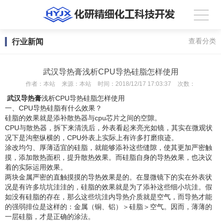
行业新闻
查看分类
武汉导热膏浅析CPU导热硅脂怎样使用
作者：
本站
来源：
本站
时间：
2018/12/17 17:03:37
次数：
武汉导热膏
浅析CPU导热硅脂怎样使用
一、CPU导热硅脂有什么效果？
硅脂的效果就是添补散热器与cpu芯片之间的空隙。
CPU与散热器，拆下来清洗后，外表看起来亮光如镜，其实在微观状
况下是沟壑纵横的，CPU外表上实际上有许多打磨痕迹。
涂改均匀、厚薄适宜的硅脂，就能够添补这些缝隙，使其更加严密触
摸，添加散热面积，提升散热效果。而硅脂自身的导热效果，也决议
着
的实际运用效果。
两块金属严密的直触摸摸的导热效果是的。在显微镜下的实在外表状
况是有许多坑坑洼洼的，硅脂的效果就是为了添补这些细小坑洼。假
如没有硅脂的存在，那么这些坑洼内导热介质就是空气，而导热才能
的强弱排位是这样的：金属（铜、铝）＞硅脂＞空气。因而，薄薄的
一层硅脂，才是正确的涂法。