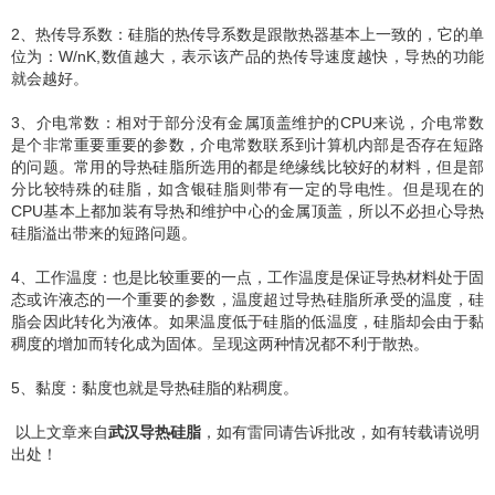
2、热传导系数：硅脂的热传导系数是跟散热器基本上一致的，它的单
位为：W/nK,数值越大，表示该产品的热传导速度越快，导热的功能
就会越好。
3、介电常数：相对于部分没有金属顶盖维护的CPU来说，介电常数
是个非常重要重要的参数，介电常数联系到计算机内部是否存在短路
的问题。常用的导热硅脂所选用的都是绝缘线比较好的材料，但是部
分比较特殊的硅脂，如含银硅脂则带有一定的导电性。但是现在的
CPU基本上都加装有导热和维护中心的金属顶盖，所以不必担心导热
硅脂溢出带来的短路问题。
4、工作温度：也是比较重要的一点，工作温度是保证导热材料处于固
态或许液态的一个重要的参数，温度超过导热硅脂所承受的温度，硅
脂会因此转化为液体。如果温度低于硅脂的低温度，硅脂却会由于黏
稠度的增加而转化成为固体。呈现这两种情况都不利于散热。
5、黏度：黏度也就是导热硅脂的粘稠度。
以上文章来自
武汉导热硅脂
，如有雷同请告诉批改，如有转载请说明
出处！