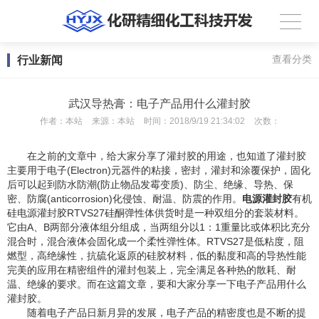
行业新闻
查看分类
武汉导热膏：电子产品用什么灌封胶
作者：
本站
来源：
本站
时间：
2018/9/19 21:34:02
次数：
在之前的文章中，给大家分享了灌封胶的用途，也知道了灌封胶
主要用于电子(Electron)元器件的粘接，密封，灌封和涂覆保护，固化
后可以起到防水防潮(防止物品发霉变质)、防尘、绝缘、导热、保
密、防腐(anticorrosion)化侵蚀、耐温、防震的作用。
电源灌封胶
有机
硅电源灌封胶RTVS27硅酮弹性体供货时是一种双组分的套装材料。
它由A、B两部分液体组分组成，当两组分以1：1重量比或体积比充分
混合时，混合液体会固化成一个柔性弹性体。RTVS27是低粘度，阻
燃型，高绝缘性，抗硫化返原的硅胶材料，低的黏度和高的导热性能
完美的应用在精密组件的灌封包装上，完全满足各种热的散耗、耐
温、绝缘的要求。而在这篇文章，要和大家分享一下电子产品用什么
灌封胶。
随着电子产品日新月异的发展，电子产品的精密度也是不断的提