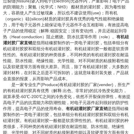
过裂缝(fissure)渗入到电子(Electron)元器件内，严重影响了电子产品
的防潮能力；聚氨（化学式：NH3） 酯材质的灌封胶，因为毒性较
大，容易使人产生过敏现象，所以也不建议使用(use)；而有机
（organic）硅(silicon)材质的灌封胶具有优秀的电气性能和绝缘能
力，用于电子元器件上能保证电子元器件不会互相影响，有效提高电
子产品的使用稳定（解释:稳固安定；没有变动)性，并且还能起到导
热（Heat conduction）阻止燃烧、防水抗震等作用（role）。
有机硅
灌封胶厂家直销
是指用硅橡胶制作的一类电子灌封胶，包括单组分有
机硅灌封胶胶和双组分有机硅灌封胶。有机硅灌封胶一般都是软质弹
性性的。有机硅灌封胶的种类很多，不同种类的有机硅灌封胶在耐温
性能、防水性能、绝缘性能、光学性能、对不同材质的粘接附着性能
以及软硬度等方面有很大差异。而且，除了有机硅灌封胶，大多数的
灌封材料，在封装之后是不可拆卸的，这就意味着封装失败，产品就
会直接的报废，从而影响产品成本。
是一家专业生产(Produce)有机硅灌封胶的厂家(vender)，所生产
的有机硅灌封胶具有优秀（解释:出色、非常好)的抗冷热变化能力，
就算承受-60℃-200℃之间的冷热变化，依然不开裂保持弹性，有效提
高电子产品的抗震能力和防潮性能，对电子元器件起到很好的防护性
作用，提高电子产品的使用寿命。
有机硅灌封胶厂家直销
是指用硅橡
胶制作的一类电子灌封胶，包括单组分有机硅灌封胶胶和双组分有机
硅灌封胶。有机硅灌封胶一般都是软质弹性性的。有机硅灌封胶的种
类很多，不同种类的有机硅灌封胶在耐温性能、防水性能、绝缘性
能、光学性能、对不同材质的粘接附着性能以及软硬度等方面有很大