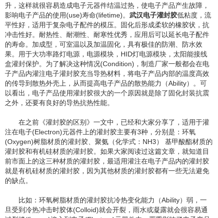
升，这样就很容易造成电子元器件结温过热，使电子产品产生故障，
影响电子产品的使用(use)寿命(lifetime)。
武汉电子灌封胶
低粘度，流
平性好，适用于复杂电子配件的模压。固化后形成柔软的橡胶状，抗
冲击性好。耐热性、耐潮性、耐寒性优秀，应用后可以延长电子配件
的寿命。加成型，可室温以及加温固化，具有极佳的防潮、防水效
果。用于大功率路灯电源，电源模块，HID灯电源模块，太阳能接线
盒灌封保护。为了解决这种情况(Condition)，制造厂家一般都会在电
子产品内灌注电子灌封胶充当导热材料，将电子产品内部的温度高效
的传导到散热外壳上，从而提高电子产品的散热能力（Ability）。可
以看出，电子产品使用灌封胶很大的一个原因就是除了固化封装抗震
之外，还要有良好的导热抗热性能。
在之前《灌封胶的区别》一文中，已经和大家分享了，适用于灌
注在电子(Electron)元器件上的灌封胶主要有3种，分别是：环氧
(Oxygen)树脂材质的灌封胶、聚氨（化学式：NH3） 基甲酸酯材质的
灌封胶和有机硅材质的灌封胶。如果大家阅读过这篇文章，就知道目
前市面上的这三种材质的灌封胶，最适用灌注在电子产品内的灌封胶
就是有机硅材质的灌封胶，因为其他材质的灌封胶都有一些无法避免
的缺点。
比如：环氧树脂材质的灌封胶抗冷热变化能力（Ability）弱，一
旦受到冷热冲击时胶体(Colloid)就会开裂，雨水或凝露就会很容易通